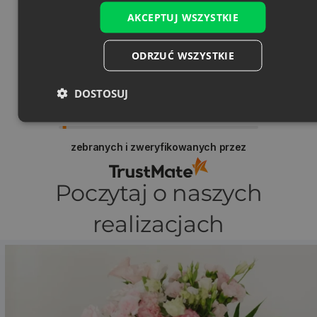
AKCEPTUJ WSZYSTKIE
Łatwy proces zamawiania, szybka dostawa,
dobra cena
ODRZUĆ WSZYSTKIE
wczoraj
DOSTOSUJ
Pokaż oryginał
zebranych i zweryfikowanych przez
Poczytaj o naszych
realizacjach