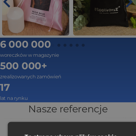
6 000 000
woreczków w magazynie
500 000+
zrealizowanych zamówień
17
lat na rynku
Nasze referencje