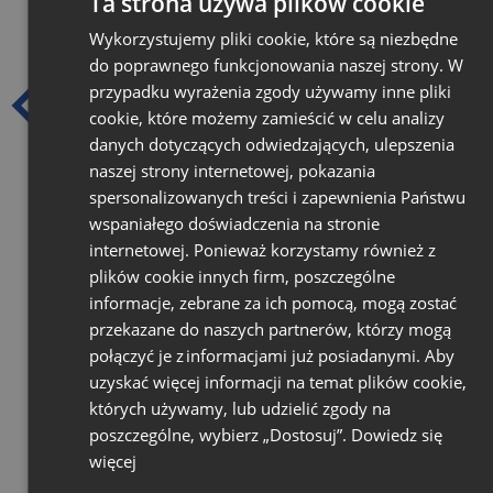
Ta strona używa plików cookie
Wykorzystujemy pliki cookie, które są niezbędne
do poprawnego funkcjonowania naszej strony. W
przypadku wyrażenia zgody używamy inne pliki
cookie, które możemy zamieścić w celu analizy
danych dotyczących odwiedzających, ulepszenia
naszej strony internetowej, pokazania
spersonalizowanych treści i zapewnienia Państwu
wspaniałego doświadczenia na stronie
internetowej. Ponieważ korzystamy również z
plików cookie innych firm, poszczególne
4.9
informacje, zebrane za ich pomocą, mogą zostać
Na podstawie
przekazane do naszych partnerów, którzy mogą
11 901
opinii
z całego okresu
połączyć je z informacjami już posiadanymi. Aby
Ocena
uzyskać więcej informacji na temat plików cookie,
Jak zbieramy opinie?
których używamy, lub udzielić zgody na
poszczególne, wybierz „Dostosuj”.
Dowiedz się
Ute
więcej
zweryfikowano