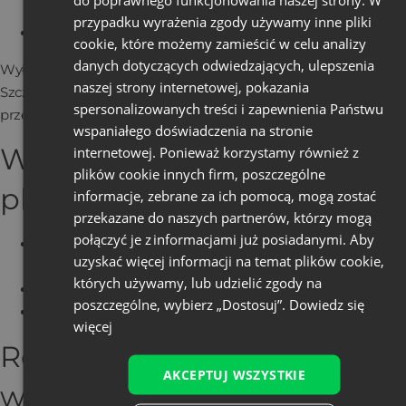
przeglądania…
przypadku wyrażenia zgody używamy inne pliki
Safari:
Preferencje → Prywatność
cookie, które możemy zamieścić w celu analizy
danych dotyczących odwiedzających, ulepszenia
Wyłączenie cookies może ograniczyć funkcjonalność strony.
naszej strony internetowej, pokazania
Szczegółowe informacje znajdziesz na stronach producentów
spersonalizowanych treści i zapewnienia Państwu
przeglądarek.
wspaniałego doświadczenia na stronie
W jakim celu stosujemy
internetowej. Ponieważ korzystamy również z
plików cookie innych firm, poszczególne
pliki cookies?
informacje, zebrane za ich pomocą, mogą zostać
przekazane do naszych partnerów, którzy mogą
połączyć je z informacjami już posiadanymi. Aby
Dostosowanie zawartości strony do preferencji
uzyskać więcej informacji na temat plików cookie,
użytkownika
których używamy, lub udzielić zgody na
Tworzenie anonimowych statystyk odwiedzin
poszczególne, wybierz „Dostosuj”.
Dowiedz się
Ułatwienie korzystania z serwisu po zalogowaniu
więcej
Rodzaje cookies
AKCEPTUJ WSZYSTKIE
wykorzystywane w serwisie