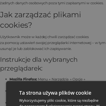
żadnych danych osobowych poza tymi zapisanymi w cookies.
Jak zarządzać plikami
cookies?
Użytkownik może w każdej chwili zarządzać cookies
za pomocą ustawień swojej przeglądarki internetowej – w tym
usunąć je lub zablokować ich zapisywanie.
Instrukcje dla wybranych
przeglądarek:
Mozilla Firefox:
Menu → Narzędzia → Opcje →
Prywatność
Internet Explorer:
Menu → Narzędzia → Opcje
Ta strona używa plików cookie
internetowe → Prywatność
Wykorzystujemy pliki cookie, które są niezbędne
Google Chrome:
Menu → Narzędzia → Wyczyść dane
do poprawnego funkcjonowania naszej strony. W