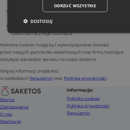
ODRZUĆ WSZYSTKIE
Cookies sesyjne
– usuwane po zamknięciu
przeglądarki
DOSTOSUJ
Cookies trwałe
– zapisane na dłużej, do określonego
czasu lub ręcznego usunięcia
Niektóre cookies mogą być wykorzystywane również
przez naszych partnerów reklamowych oraz firmy tworzące
statystyki odwiedzin serwisu na nasze zlecenie.
Więcej informacji znajdziesz
w zakładkach
Regulamin
oraz
Polityka prywatności
.
Informacje:
Polityka cookies
Branże
Polityka prywatności
Zastosowania
Regulamin
O nas
Realizacje