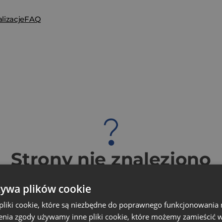
lizacje
FAQ
Strony nie znaleziono
Wychodzi na to, że ta strona nie istnieje...
żywa plików cookie
Wróć na stronę główną
liki cookie, które są niezbędne do poprawnego funkcjonowania 
nia zgody używamy inne pliki cookie, które możemy zamieścić w 