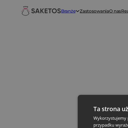
Branże
Zastosowania
O nas
Rea
Ta strona u
Wykorzystujemy p
przypadku wyraże