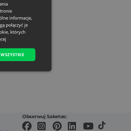
ania
tronie
ólne informacje,
gą połączyć je
okie, których
cej
 WSZYSTKIE
Obserwuj Saketos: