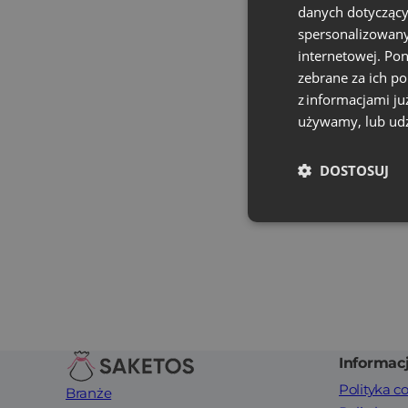
danych dotyczący
spersonalizowany
internetowej. Po
zebrane za ich p
z informacjami ju
używamy, lub udz
DOSTOSUJ
Informacj
Polityka c
Branże