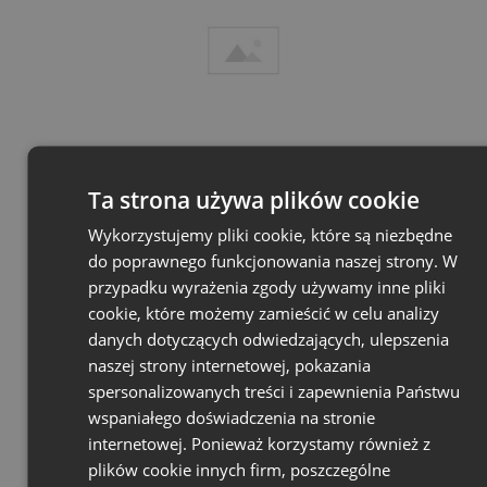
Ta strona używa plików cookie
List Box Heading
Wykorzystujemy pliki cookie, które są niezbędne
do poprawnego funkcjonowania naszej strony. W
Followed by some bogus content. Aenean
przypadku wyrażenia zgody używamy inne pliki
commodo ligula egget dolor. Aenean massa.
cookie, które możemy zamieścić w celu analizy
Cum sociis natoque penatibus et magnis dis
danych dotyczących odwiedzających, ulepszenia
parturient montes, nascetur ridiculus mus.
naszej strony internetowej, pokazania
spersonalizowanych treści i zapewnienia Państwu
wspaniałego doświadczenia na stronie
I AM A BUTTON
internetowej. Ponieważ korzystamy również z
plików cookie innych firm, poszczególne