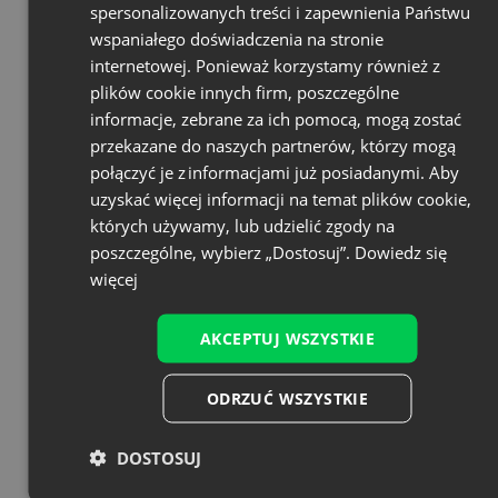
spersonalizowanych treści i zapewnienia Państwu
wspaniałego doświadczenia na stronie
internetowej. Ponieważ korzystamy również z
plików cookie innych firm, poszczególne
informacje, zebrane za ich pomocą, mogą zostać
przekazane do naszych partnerów, którzy mogą
połączyć je z informacjami już posiadanymi. Aby
uzyskać więcej informacji na temat plików cookie,
których używamy, lub udzielić zgody na
List Box Heading
poszczególne, wybierz „Dostosuj”.
Dowiedz się
więcej
Followed by some bogus content. Aenean
commodo ligula egget dolor. Aenean massa.
AKCEPTUJ WSZYSTKIE
Cum sociis natoque penatibus et magnis dis
parturient montes, nascetur ridiculus mus.
ODRZUĆ WSZYSTKIE
I AM A BUTTON
DOSTOSUJ